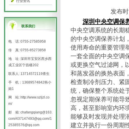
行业资讯
发布时
深圳中央空调保
联系我们
中央空调系统的长期
的中央空调保养计划
电 话: 0755-27585958
使用寿命的重要管理
传 真: 0755-85273858
一套全面的中央空调
地 址: 深圳市宝安区西乡西
或更换空气过滤网，
成工业区宁昌楼202
和蒸发器的换热表面
联系人: 13714572119查生
检查制冷剂压力、紧
手 机：13689574842韩小
姐1
统，确保整个系统处
网 站: http://www.szljzl.co
忽视定期保养可能导
m/
高，甚至影响室内环
邮 箱: chafangqiang@163.
能够及时发现并处理
com/437147493@qq.com/1
建立并执行一份周期
25385576@qq.com