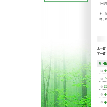
下机
七、
时，
上一篇
下一篇
相
中
户
深
中
中