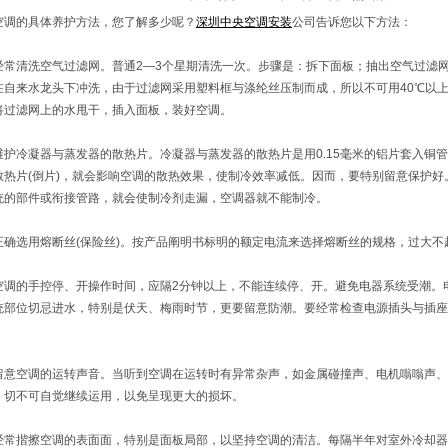
空调的具体养护方法，您了解多少呢？
深圳中央空调安装
公司告诉您以下方法：
经常清洗空气过滤网。普通2—3个星期清洗一次。步骤是：拆下面板；抽出空气过滤
在自来水龙头下冲洗，由于过滤网采用塑料框与涤纶丝压制而成，所以不可用40℃以
将过滤网上的水甩干，插入面板，装好空调。
维护冷凝器与蒸发器的散热片。冷凝器与蒸发器的散热片是用0.15毫米的铝片套入铜
散热片(倒片)，就会影响空调的散热效果，使制冷效率减低。因而，要特别留意保护
统的部件或衔接管路，就会使制冷剂走漏，空调器就不能制冷。
正确选用熔断丝(保险丝)。按产品阐明书标明的额定电流来选择熔断丝的规格，过大
空调的手控停、开操作时间，应隔2分钟以上，不能连续停、开。避免电器系统受潮。
统部位切忌进水，特别是伏天、梅雨时节，更要留意防潮。要经常检查电源插头与插座
留意空调的运转声音。当听到空调在运转时有异常杂声，如金属碰撞声、电机嗡嗡声、
，切不可自觉继续运用，以免呈现更大的损坏。
经常揩擦空调的表面面，特别是面板局部，以坚持空调的清洁。每隔半年对室外冷却器