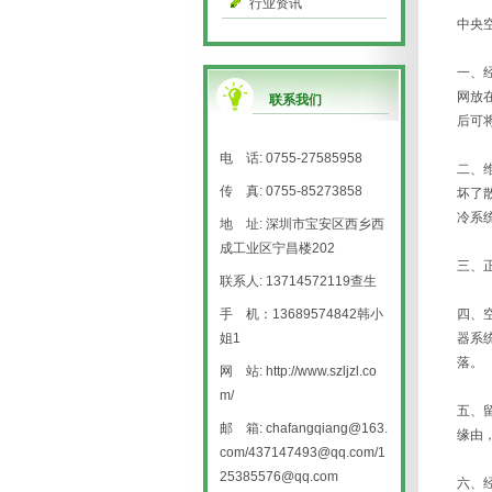
行业资讯
中央
一、
网放
联系我们
后可
电 话: 0755-27585958
二、
传 真: 0755-85273858
坏了
冷系
地 址: 深圳市宝安区西乡西
成工业区宁昌楼202
三、
联系人: 13714572119查生
手 机：13689574842韩小
四、
姐1
器系
落。
网 站: http://www.szljzl.co
m/
五、
邮 箱: chafangqiang@163.
缘由
com/437147493@qq.com/1
25385576@qq.com
六、