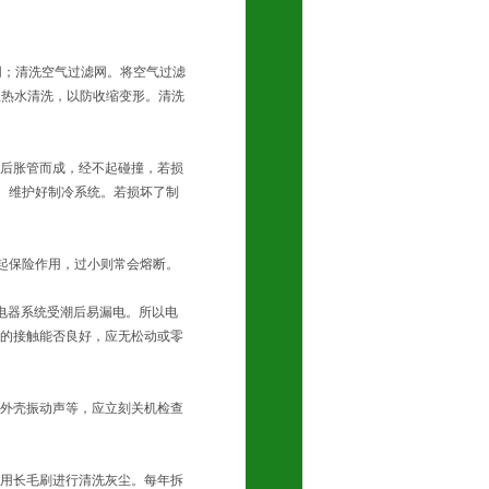
网；清洗空气过滤网。将空气过滤
上热水清洗，以防收缩变形。清洗
管后胀管而成，经不起碰撞，若损
好。维护好制冷系统。若损坏了制
不起保险作用，过小则常会熔断。
电器系统受潮后易漏电。所以电
的接触能否良好，应无松动或零
外壳振动声等，应立刻关机检查
用长毛刷进行清洗灰尘。每年拆