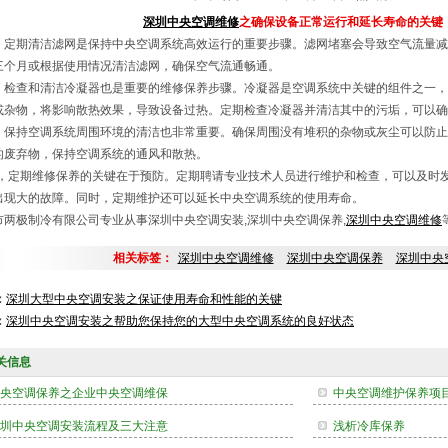
深圳中央空调维修
之确保设备正常运行和延长寿命的关键
，定期清洁滤网是保持中央空调系统高效运行的重要步骤。滤网堵塞会导致空气流量减
三个月或根据使用情况清洁滤网，确保空气流通畅通。
，检查和清洁冷凝器也是重要的维修保养步骤。冷凝器是空调系统中关键的组件之一，
或杂物，将影响散热效果，导致设备过热。定期检查冷凝器并清洁其中的污垢，可以确
，保持空调系统周围环境的清洁也非常重要。确保周围没有堆积的杂物或灰尘可以防止
的废弃物，保持空调系统的通风和散热。
i后，定期维修保养的关键在于预防。定期聘请专业技术人员进行维护和检查，可以及时
出现大的故障。同时，定期维护还可以延长中央空调系统的使用寿命。
市两极制冷有限公司专业从事深圳中央空调安装,深圳中央空调保养,
深圳中央空调维修
相关标签：
深圳中央空调维修
深圳中央空调保养
深圳中央
：
深圳大型中央空调安装之保证使用寿命和性能的关键
：
深圳中央空调安装之帮助您保持您的大型中央空调系统的良好状态
关信息
央空调保养之企业中央空调维保
中央空调维护保养项
圳中央空调安装流程及三大注意
浅析冷库保养