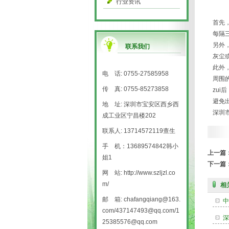
行业资讯
首先
每隔
另外
联系我们
灰尘
此外
电 话: 0755-27585958
周围
传 真: 0755-85273858
zu
避免
地 址: 深圳市宝安区西乡西
深圳
成工业区宁昌楼202
联系人: 13714572119查生
手 机：13689574842韩小
上一篇
姐1
下一篇
网 站: http://www.szljzl.co
m/
相
邮 箱: chafangqiang@163.
中
com/437147493@qq.com/1
深
25385576@qq.com