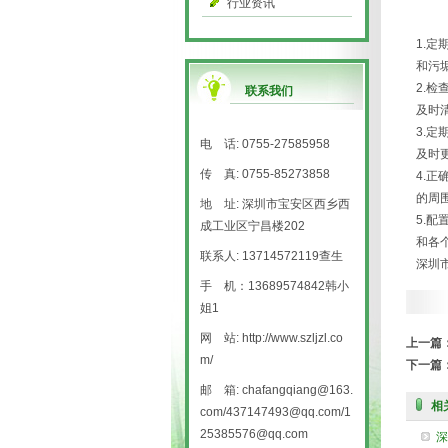
行业资讯
1.
和污
2.
联系我们
及时
3.
电 话: 0755-27585958
及时
传 真: 0755-85273858
4.
的周
地 址: 深圳市宝安区西乡西
5.
成工业区宁昌楼202
和各
联系人: 13714572119查生
深圳
手 机：13689574842韩小
姐1
网 站: http://www.szljzl.co
上一篇
m/
下一篇
邮 箱: chafangqiang@163.
相
com/437147493@qq.com/1
25385576@qq.com
深