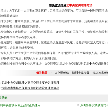
中央空调维修
之中央空调维修方法
定期清洁：为了保持中央空调的正常运行，定期清洁是必要的。可以每隔一段时间清洁
垢积累导致故障。
检查排水系统：排水系统的正常运行对于防止中央空调漏水非常重要。定期检查冷凝水
清理和修复堵塞或者脱落的部分。
定期检查电路：定期检查中央空调的电路系统，确保各个部件工作正常，保证供电和控
更换损坏的零件或者修复电路。
正确使用空调：在使用中央空调时，应该正确设置温度和风速，避免长时间过大或者过
围环境，避免遮挡或者受潮。
配置专业人员：对于大厦中央空调的维修和保养，zui好配置专业的空调维修人员。这些
个部件的维护方法，能够及时发现和解决问题。
市两极制冷有限公司专业从事深圳中央空调安装,深圳中央空调保养,深圳
中央空调维修
相关标签：
中央空调维修
深圳冷库安装
深圳冷库维
：
深圳中央空调保养之家用空调主要分为哪几种
：
深圳冷库维修之保鲜冷库的制冷设备注意事项
关信息
圳中央空调保养之如何正确使用
深圳冷库安装的规范