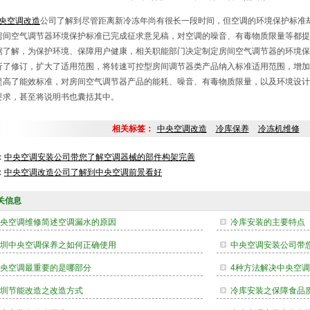
央空调改造
公司了解到尽管距离新冷冻年尚有很长一段时间，但空调的环境保护标准
房间空气调节器环境保护标准已完成征求意见稿，对空调的噪音、有毒物质限量等都提
解，为保护环境、保障用户健康，相关职能部门决定制定房间空气调节器的环境保
行了修订，扩大了适用范围，将转速可控型房间调节器类产品纳入标准适用范围，增加
提高了能效标准，对房间空气调节器产品的能耗、噪音、有毒物质限量，以及环境设计
要求，甚至将说明书也囊括其中。
相关标签：
中央空调改造
冷库保养
冷冻机维修
：
中央空调安装公司带您了解空调器械的部件构架完善
：
中央空调改造公司了解到中央空调前景看好
关信息
央空调维修简述空调漏水的原因
冷库安装的主要特点
圳中央空调保养之如何正确使用
中央空调安装公司带
央空调最重要的是哪部分
4种方法解决中央空
圳节能改造之改造方式
冷库安装之保障食品