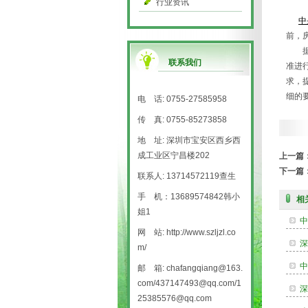
行业资讯
中
前，
据了
联系我们
准进
求，
细的
电 话: 0755-27585958
传 真: 0755-85273858
地 址: 深圳市宝安区西乡西
成工业区宁昌楼202
上一篇
下一篇
联系人: 13714572119查生
手 机：13689574842韩小
相
姐1
中
网 站: http://www.szljzl.co
深
m/
中
邮 箱: chafangqiang@163.
com/437147493@qq.com/1
深
25385576@qq.com