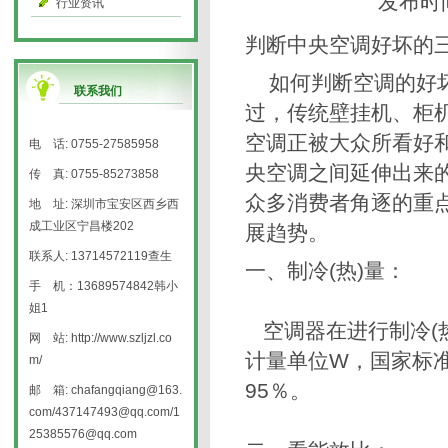
发布时
行业资讯
判断中央空调好坏的
如何判断空调的好坏
联系我们
过，传统壁挂机、柜
空调正被大众所看好
电 话: 0755-27585958
央空调之间延伸出来
传 真: 0755-85273858
众多消费者角逐的重
地 址: 深圳市宝安区西乡西
成工业区宁昌楼202
展趋势。
联系人: 13714572119查生
一、制冷(热)量：
手 机：13689574842韩小
姐1
空调器在进行制冷(
网 站: http://www.szljzl.co
计量单位W，国家标
m/
95％。
邮 箱: chafangqiang@163.
com/437147493@qq.com/1
25385576@qq.com